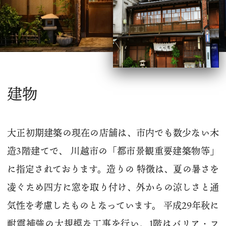
建物
大正初期建築の現在の店舗は、市内でも数少ない木
造3階建てで、 川越市の「都市景観重要建築物等」
に指定されております。造りの 特徴は、夏の暑さを
凌ぐため四方に窓を取り付け、外からの涼しさと通
気性を考慮したものとなっています。 平成29年秋に
耐震補強の大規模な工事を行い、1階はバリア・フ