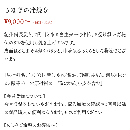
うなぎの蒲焼き
〜
¥9,000
（送料・税込）
紀州備長炭と、7代目となる当主が一子相伝で受け継いだ秘
伝のタレを使用し焼き上げています。
皮面はどこまでも薄くパリッと、中身はふっくらとした蒲焼でござ
います。
［原材料名：うなぎ（国産）、たれ（醤油、砂糖、みりん、調味料<ア
ミノ酸等>) ＊原材料の一部に大豆、小麦を含む］
【会員登録について】
会員登録をしていただきますと、購入履歴の確認や
2
回目以降
の商品購入が便利になります。ぜひご利用ください
【のしをご希望のお客様へ】