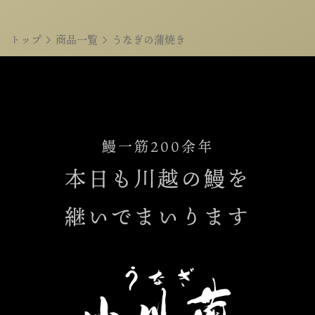
トップ
商品一覧
うなぎの蒲焼き
鰻一筋200余年
本日も川越の鰻を
継いでまいります