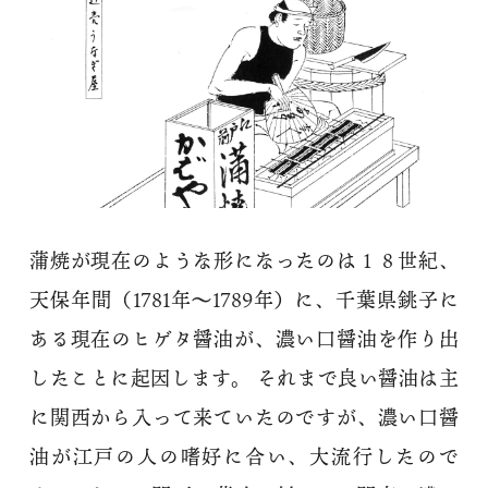
蒲焼が現在のような形になったのは１８世紀、
天保年間（1781年～1789年）に、千葉県銚子に
ある現在のヒゲタ醤油が、濃い口醤油を作り出
したことに起因します。 それまで良い醤油は主
に関西から入って来ていたのですが、濃い口醤
油が江戸の人の嗜好に合い、大流行したので