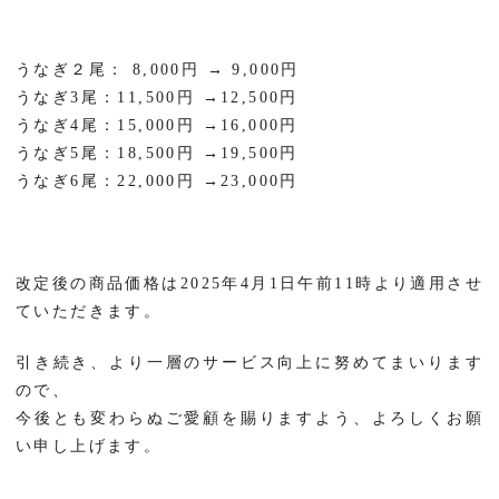
うなぎ２尾：
8,000
円
→ 9,000
円
うなぎ
3
尾：
11,500
円
→12,500
円
うなぎ
4
尾：
15,000
円
→16,000
円
うなぎ
5
尾：
18,500
円
→19,500
円
うなぎ
6
尾：
22,000
円
→23,000
円
改定後の商品価格は
2025
年
4
月
1
日午前
11
時より適用させ
ていただきます。
引き続き、より一層のサービス向上に努めてまいります
ので、
今後とも変わらぬご愛顧を賜りますよう、よろしくお願
い申し上げます。